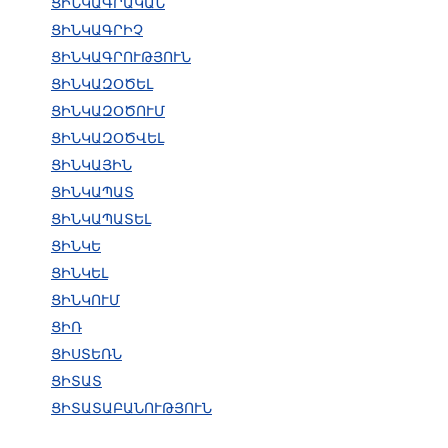
ՑԻՆԿԱԳՐԱԿԱՆ
ՑԻՆԿԱԳՐԻՉ
ՑԻՆԿԱԳՐՈՒԹՅՈՒՆ
ՑԻՆԿԱԶՕԾԵԼ
ՑԻՆԿԱԶՕԾՈՒՄ
ՑԻՆԿԱԶՕԾՎԵԼ
ՑԻՆԿԱՅԻՆ
ՑԻՆԿԱՊԱՏ
ՑԻՆԿԱՊԱՏԵԼ
ՑԻՆԿԵ
ՑԻՆԿԵԼ
ՑԻՆԿՈՒՄ
ՑԻՌ
ՑԻՍՏԵՌՆ
ՑԻՏԱՏ
ՑԻՏԱՏԱԲԱՆՈՒԹՅՈՒՆ