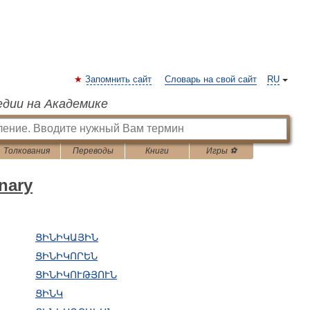
Запомнить сайт
Словарь на свой сайт
RU
едии на Академике
Толкования
Переводы
Книги
Игры ⚽
nary
ՑԻՆԻԿԱՅԻՆ
ՑԻՆԻԿՈՐԵՆ
ՑԻՆԻԿՈՒԹՅՈՒՆ
ՑԻՆԿ