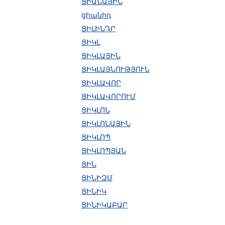
ՑԻԱՆԱՅԻՆ
ցիանիդ
ՑԻԼԻՆԴՐ
ՑԻԿԼ
ՑԻԿԼԱՅԻՆ
ՑԻԿԼԱՅՆՈՒԹՅՈՒՆ
ՑԻԿԼԱՎՈՐ
ՑԻԿԼԱՎՈՐՈՒՄ
ՑԻԿԼՈՆ
ՑԻԿԼՈՆԱՅԻՆ
ՑԻԿԼՈՊ
ՑԻԿԼՈՊՅԱՆ
ՑԻՆ
ՑԻՆԻԶՄ
ՑԻՆԻԿ
ՑԻՆԻԿԱԲԱՐ