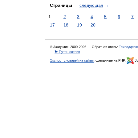
Страницы
следующая
→
1
2
3
4
5
6
7
17
18
19
20
© Академик, 2000-2026
Обратная связь:
Техподдерж
👣 Путешествия
Экспорт словарей на сайты
, сделанные на PHP,
Jo