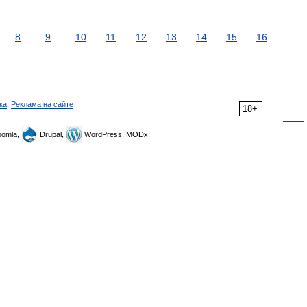
8
9
10
11
12
13
14
15
16
ка
,
Реклама на сайте
18+
omla,
Drupal,
WordPress, MODx.